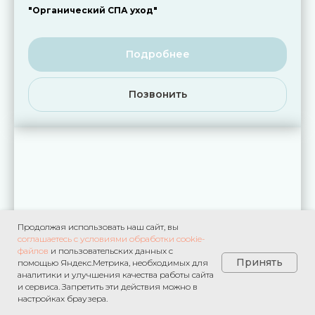
"Органический СПА уход"
Подробнее
Позвонить
Продолжая использовать наш сайт, вы
соглашаетесь с условиями обработки cookie-
файлов
и пользовательских данных с
Принять
помощью Яндекс.Метрика, необходимых для
аналитики и улучшения качества работы сайта
и сервиса. Запретить эти действия можно в
настройках браузера.